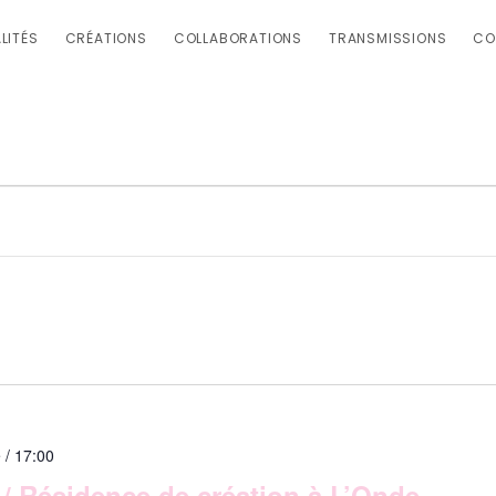
LITÉS
CRÉATIONS
COLLABORATIONS
TRANSMISSIONS
CO
 / 17:00
Résidence de création à L’Onde