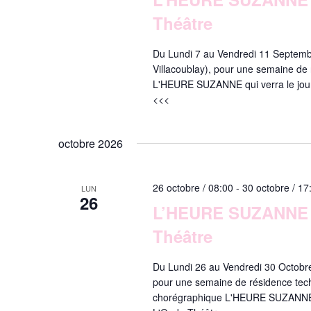
t
o
.
Théâtre
n
R
n
n
e
a
e
Du Lundi 7 au Vendredi 11 Septemb
c
v
z
Villacoublay), pour une semaine de 
h
u
e
L'HEURE SUZANNE qui verra le jour
i
n
r
<<<
g
e
c
a
d
h
a
e
octobre 2026
t
t
r
i
e
É
o
.
v
26 octobre / 08:00
-
30 octobre / 17
LUN
26
è
n
L’HEURE SUZANNE /
n
d
e
Théâtre
e
m
e
v
Du Lundi 26 au Vendredi 30 Octobre
n
u
pour une semaine de résidence techn
t
chorégraphique L'HEURE SUZANNE qu
e
s