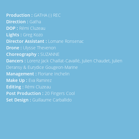
Production :
GATHA (·) REC
Direction :
Gatha
DOP :
Rémi Cluzeau
Lights :
Greg Kozo
Director Assistant :
Lomane Ronsenac
Drone :
Ulysse Thevenon
Choreography :
SUZANNE
Dancers :
Lorenz Jack Chaillat-Cavaillé, Julien Chaudet, Julien
Deransy & Eurydice Gougeon-Marine
Management :
Floriane Inchelin
Make Up :
Eva Ramirez
Editing :
Rémi Cluzeau
Post Production :
20 Fingers Cool
Set Design :
Guillaume Carballido